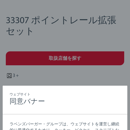
33307 ポイントレール拡張
セット
取扱店舗を探す
3 +
説明
ウェブサイト
同意バナー
レールを拡張するのに便利なポイントレールの11ピース
セットです。
ラベンズバーガー・グループは、ウェブサイトを運営し継続