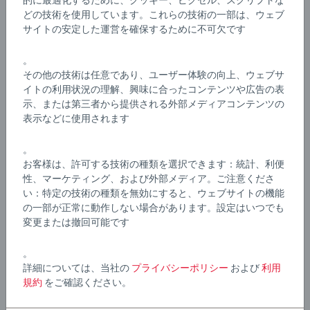
的に最適化するために、クッキー、ピクセル、スクリプトな
私たちは、子どもたちが時々おもちゃを予想外の使い方
Details
どの技術を使用しています。これらの技術の一部は、ウェブ
で遊ぶことがあることを理解しています。そのため、当
サイトの安定した運営を確保するために不可欠です
社の製品は、多くの場合法的な基準よりも厳しい当社の
厳格な安全基準に準拠して、徹底的にテストされていま
品番:
63330700
。
す。BRIO鉄道セットは、誕生日プレゼントやクリスマス
EAN:
7312350333077
その他の技術は任意であり、ユーザー体験の向上、ウェブサ
プレゼントに最適です。
イトの利用状況の理解、興味に合ったコンテンツや広告の表
示、または第三者から提供される外部メディアコンテンツの
Warning and manufacturer information
表示などに使用されます
。
お客様は、許可する技術の種類を選択できます：統計、利便
性、マーケティング、および外部メディア。ご注意くださ
い：特定の技術の種類を無効にすると、ウェブサイトの機能
の一部が正常に動作しない場合があります。設定はいつでも
変更または撤回可能です
。
詳細については、当社の
プライバシーポリシー
および
利用
規約
をご確認ください。