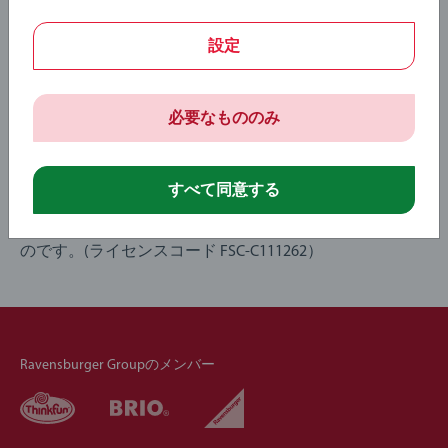
設定
木になるおもちゃ
必要なもののみ
木はBRIOの強力なアイデンティティのひとつであり、
BRIOの木製製品の多くは、おもちゃの世界におけるアイ
すべて同意する
コンとなっています。ブリオの玩具に使用されている木
®
®
材はすべて、FSC
（森林管理協議会
）の認証を受けたも
のです。(ライセンスコード FSC-C111262）
Ravensburger Groupのメンバー