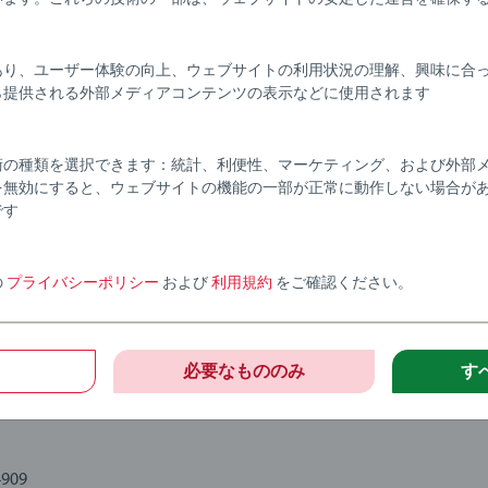
あり、ユーザー体験の向上、ウェブサイトの利用状況の理解、興味に合
ら提供される外部メディアコンテンツの表示などに使用されます
術の種類を選択できます：統計、利便性、マーケティング、および外部
を無効にすると、ウェブサイトの機能の一部が正常に動作しない場合が
です
ト式クラウンで遊べば、お子さまもきっと笑顔になるはず。クラシック
 認証（FSC-C111262）ヨーロッパ産ブナ材で作られていま
蔵されています。マグネット式の 5 つのピースは好きな順番
の
プライバシーポリシー
および
利用規約
をご確認ください。
り合わせることで、お子さまが大きな達成感と喜びを感じられ
びを通して小さなお子さまの発達を促進するように設計されていま
必要なもののみ
す
と発達の質を向上させるために、お子さまの年齢に適した機能
は世代を超えて愛され、インテリアにも美しく映えます。
4909